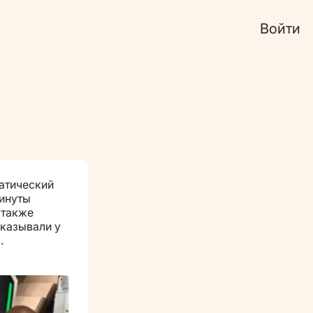
Войти
атический
минуты
 также
аказывали у
.