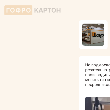
ГОФРО
КАРТОН
На подмоско
резательно-
производить
менять тип 
посредников